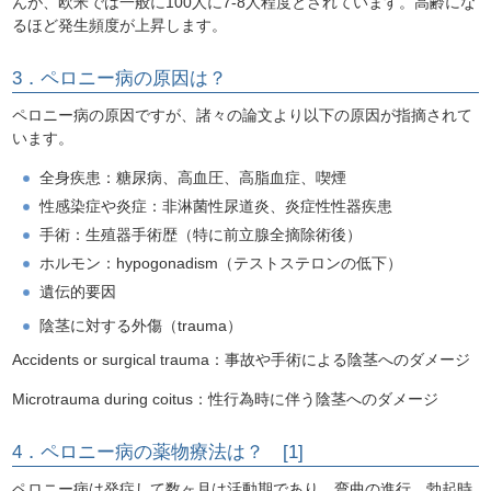
んが、欧米では一般に100人に7-8人程度とされています。高齢にな
るほど発生頻度が上昇します。
3．ペロニー病の原因は？
ペロニー病の原因ですが、諸々の論文より以下の原因が指摘されて
います。
全身疾患：糖尿病、高血圧、高脂血症、喫煙
性感染症や炎症：非淋菌性尿道炎、炎症性性器疾患
手術：生殖器手術歴（特に前立腺全摘除術後）
ホルモン：hypogonadism（テストステロンの低下）
遺伝的要因
陰茎に対する外傷（trauma）
Accidents or surgical trauma：事故や手術による陰茎へのダメージ
Microtrauma during coitus：性行為時に伴う陰茎へのダメージ
4．ペロニー病の薬物療法は？ [1]
ペロニー病は発症して数ヶ月は活動期であり、弯曲の進行、勃起時