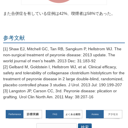
また合併症を有している症例は42%、喫煙者は58%であった。
参考文献
[1] Shaw EJ, Mitchell GC, Tan RB, Sangkum P, Hellstrom WJ. The
non-surgical treatment of peyronie disease: 2013 update. The
world journal of men’s health. 2013 Dec: 31:183-92
[2] Gelbard M, Goldstein I, Hellstrom WJ, et al. Clinical efficacy,
safety and tolerability of collagenase clostridium histolyticum for the
treatment of peyronie disease in 2 large double-blind, randomized,
placebo controlled phase 3 studies. J Urol. 2013 Jul: 190:199-207
[3] Langston JP, Carson CC, 3rd. Peyronie disease: plication or
grafting. Urol Clin North Am. 2011 May: 38:207-16
検