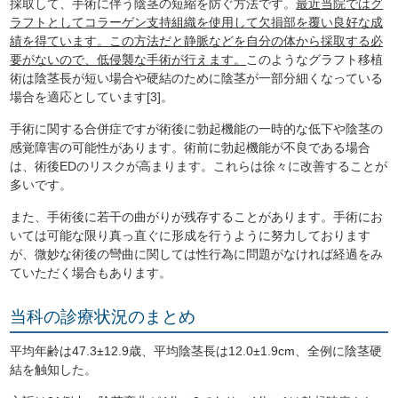
採取して、手術に伴う陰茎の短縮を防ぐ方法です。
最近当院ではグ
ラフトとしてコラーゲン支持組織を使用して欠損部を覆い良好な成
績を得ています。この方法だと静脈などを自分の体から採取する必
要がないので、低侵襲な手術が行えます。
このようなグラフト移植
術は陰茎長が短い場合や硬結のために陰茎が一部分細くなっている
場合を適応としています[3]。
手術に関する合併症ですが術後に勃起機能の一時的な低下や陰茎の
感覚障害の可能性があります。術前に勃起機能が不良である場合
は、術後EDのリスクが高まります。これらは徐々に改善することが
多いです。
また、手術後に若干の曲がりが残存することがあります。手術にお
いては可能な限り真っ直ぐに形成を行うように努力しております
が、微妙な術後の彎曲に関しては性行為に問題がなければ経過をみ
ていただく場合もあります。
当科の診療状況のまとめ
平均年齢は47.3±12.9歳、平均陰茎長は12.0±1.9cm、全例に陰茎硬
結を触知した。