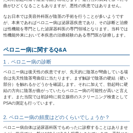
曲がひどくなることもありますが、悪性の疾患ではありません。
なお日本では美容外科医が陰茎の手術を行うことが多いようです
が、本来であればペロニー病は泌尿器疾患であり、その診断と治療
は性機能を専門とした泌尿器科医の専門領域となります。当科では
性機能外来において本疾患の治療経験のある専門医が診療します。
ペロニー病に関するQ&A
1．ペロニー病の診断
ペロニー病は後天性の疾患ですが、先天的に陰茎が彎曲している場
合は先天性陰茎弯曲症に当たります。まず触診で陰茎の硬結（硬い
部分）を触れるかどうかを確認します。それに加えて、勃起時に硬
結の方向に陰茎が曲がっていたらペロニー病の可能性が高いと言え
ます。また当院では初診時に前立腺癌のスクリーニング検査として
PSAの測定も行っています。
2. ペロニー病の頻度はどのくらいでしょうか？
ペロニー病自体は泌尿器科医でもめったに診察することはありませ