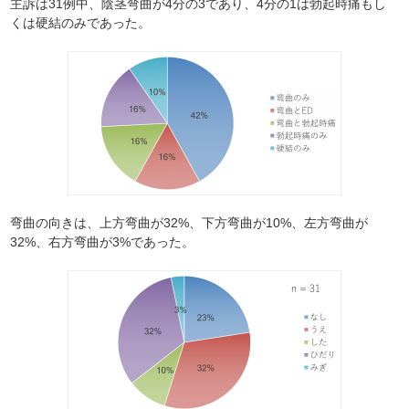
主訴は31例中、陰茎弯曲が4分の3であり、4分の1は勃起時痛もし
くは硬結のみであった。
弯曲の向きは、上方弯曲が32%、下方弯曲が10%、左方弯曲が
32%、右方弯曲が3%であった。