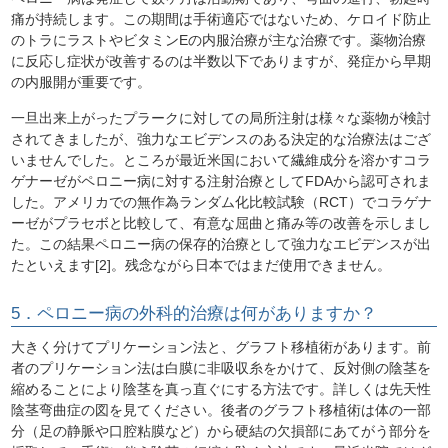
痛が持続します。この期間は手術適応ではないため、ケロイド防止
のトラにラストやビタミンEの内服治療が主な治療です。薬物治療
に反応し症状が改善するのは半数以下でありますが、発症から早期
の内服開が重要です。
一旦出来上がったプラークに対しての局所注射は様々な薬物が検討
されてきましたが、強力なエビデンスのある決定的な治療法はござ
いませんでした。ところが最近米国において繊維成分を溶かすコラ
ゲナーゼがペロニー病に対する注射治療としてFDAから認可されま
した。アメリカでの無作為ランダム化比較試験（RCT）でコラゲナ
ーゼがプラセボと比較して、有意な屈曲と痛み等の改善を示しまし
た。この結果ペロニー病の保存的治療として強力なエビデンスが出
たといえます[2]。残念ながら日本ではまだ使用できません。
5．ペロニー病の外科的治療は何がありますか？
大きく分けてプリケーション法と、グラフト移植術があります。前
者のプリケーション法は白膜に非吸収糸をかけて、反対側の陰茎を
縮めることにより陰茎を真っ直ぐにする方法です。詳しくは先天性
陰茎弯曲症の図を見てください。後者のグラフト移植術は体の一部
分（足の静脈や口腔粘膜など）から硬結の欠損部にあてがう部分を