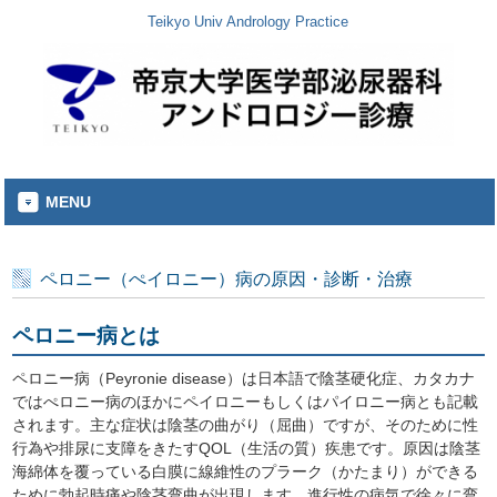
Teikyo Univ Andrology Practice
MENU
ペロニー（ぺイロニー）病の原因・診断・治療
ペロニー病とは
ペロニー病（Peyronie disease）は日本語で陰茎硬化症、カタカナ
ではぺロニー病のほかにペイロニーもしくはパイロニー病とも記載
されます。主な症状は陰茎の曲がり（屈曲）ですが、そのために性
行為や排尿に支障をきたすQOL（生活の質）疾患です。原因は陰茎
海綿体を覆っている白膜に線維性のプラーク（かたまり）ができる
ために勃起時痛や陰茎弯曲が出現します。進行性の病気で徐々に弯