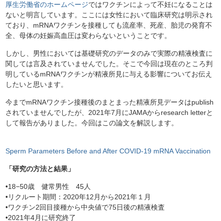
厚生労働省のホームページ
ではワクチンによって不妊になることは
ないと明言しています。ここには女性において臨床研究は明示され
ており、mRNAワクチンを接種しても流産率、死産、胎児の発育不
全、母体の妊娠高血圧は変わらないということです。
しかし、男性においては基礎研究のデータのみで実際の精液検査に
関しては言及されていませんでした。そこで今回は現在のところ判
明しているmRNAワクチンが精液所見に与える影響についてお伝え
したいと思います。
今までmRNAワクチン接種後のまとまった精液所見データはpublish
されていませんでしたが、2021年7月にJAMAからresearch letterと
して報告がありました。今回はこの論文を解説します。
Sperm Parameters Before and After COVID-19 mRNA Vaccination
「研究の方法と結果」
•18−50歳 健常男性 45人
•リクルート期間：2020年12月から2021年１月
•ワクチン2回目接種から中央値で75日後の精液検査
•2021年4月に研究終了