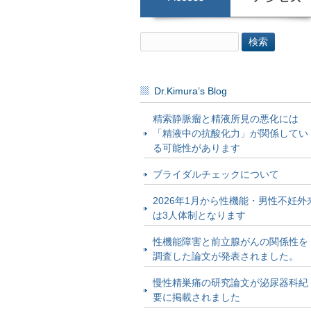
検
索:
Dr.Kimura’s Blog
精索静脈瘤と精液所見の悪化には
「精液中の抗酸化力」が関係してい
る可能性があります
ブライダルチェックについて
2026年1月から性機能・男性不妊外
は3人体制となります
性機能障害と前立腺がんの関係性を
調査した論文が発表されました。
慢性精巣痛の研究論文が泌尿器科紀
要に掲載されました