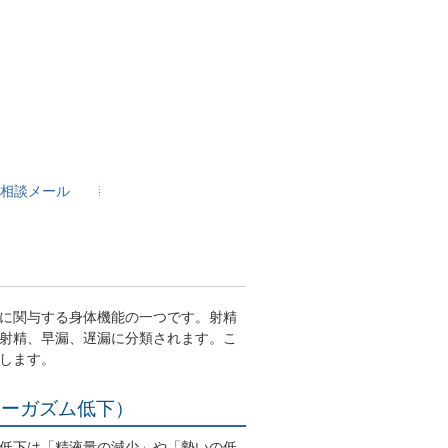
相談メール
に関与する身体機能の一つです。射精
射精、早漏、遅漏に分類されます。こ
します。
オーガズム低下）
低下は「精液量の減少」や「勢いの低