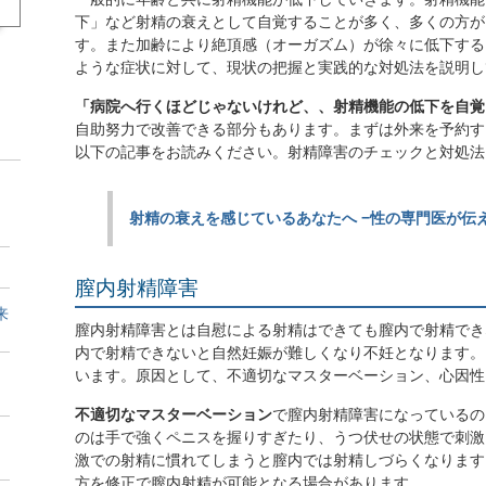
下」など射精の衰えとして自覚することが多く、多くの方が
す。また加齢により絶頂感（オーガズム）が徐々に低下する
ような症状に対して、現状の把握と実践的な対処法を説明し
「病院へ行くほどじゃないけれど、、射精機能の低下を自覚
自助努力で改善できる部分もあります。まずは外来を予約す
以下の記事をお読みください。射精障害のチェックと対処法
射精の衰えを感じているあなたへ −性の専門医が伝
膣内射精障害
来
膣内射精障害とは自慰による射精はできても膣内で射精でき
内で射精できないと自然妊娠が難しくなり不妊となります。
います。原因として、不適切なマスターベーション、心因性
不適切なマスターベーション
で膣内射精障害になっているの
のは手で強くペニスを握りすぎたり、うつ伏せの状態で刺激
激での射精に慣れてしまうと膣内では射精しづらくなります
方を修正で膣内射精が可能となる場合があります。