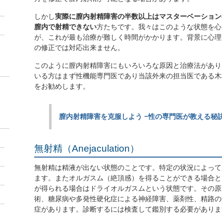
しかし
実際に膣内射精障害の半数以上はマスターベーション
膣内で射精できない
方たちです。我々はこのような状態を心
が、これが最も治療が難しく時間がかかります。背景に心理
の修正では対応出来ません。
このように膣内射精障害にもいろいろな原因と治療法があり
いる方はまず性機能専門医であり当該外来の担当医である木
をお勧めします。
膣内射精障害を克服しよう −性の専門医が教える秘訣
無射精（Anejaculation）
無射精は精液が出ない状態のことです。特定の状況によって
ます。またオルガスム（絶頂感）を得ることができる場合と
が得られる場合はドライオルガスムという状態です。その原
術、糖尿病や多発性硬化症による神経障害、薬剤性、精路の
症があります。診断するには検査して鑑別する必要がありま