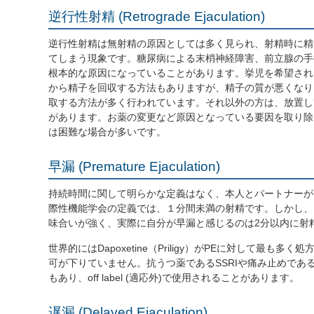
逆行性射精
(Retrograde Ejaculation)
逆行性射精は無射精の原因としては多く見られ、射精時に精
てしまう現象です。糖尿病による末梢神経障害、前立腺の手
根本的な原因になっていることがあります。挙児を希望され
から精子を回収する方法もありますが、精子の質が悪くなり
取する方法が多く行われています。それ以外の方は、放置し
があります。お薬の変更など原因となっている要因を取り除
は困難な場合が多いです。
早漏 (Premature Ejaculation)
持続時間に関して明らかな定義はなく、本人とパートナーが
際性機能学会の定義では、１分間未満の射精です。しかし、
味合いが強く、実際に自分が早漏と感じるのは2分以内に射
世界的にはDapoxetine（Priligy）がPEに対して最も
可が下りていません。抗うつ薬であるSSRIや痛み止めであ
もあり、off label (適応外)で使用されることがあります。
遅漏 (Delayed Ejaculation)