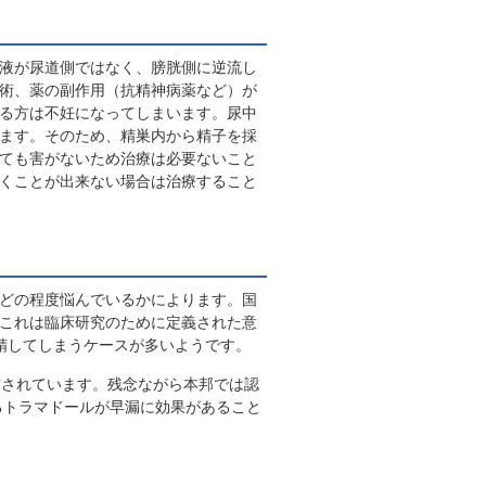
液が尿道側ではなく、膀胱側に逆流し
術、薬の副作用（抗精神病薬など）が
る方は不妊になってしまいます。尿中
ます。そのため、精巣内から精子を採
ても害がないため治療は必要ないこと
くことが出来ない場合は治療すること
どの程度悩んでいるかによります。国
これは臨床研究のために定義された意
精してしまうケースが多いようです。
多く処方されています。残念ながら本邦では認
るトラマドールが早漏に効果があること