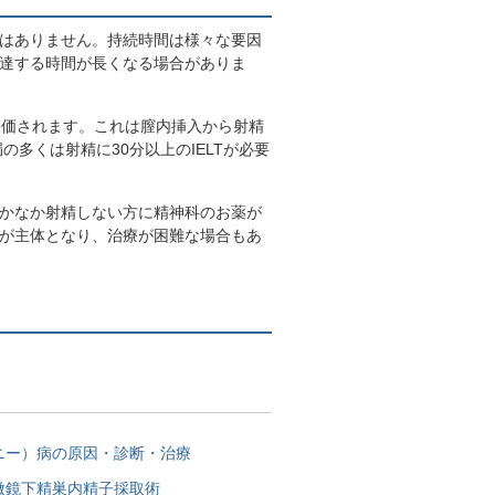
はありません。持続時間は様々な要因
達する時間が長くなる場合がありま
cy time)で評価されます。これは膣内挿入から射精
多くは射精に30分以上のIELTが必要
かなか射精しない方に精神科のお薬が
が主体となり、治療が困難な場合もあ
ニー）病の原因・診断・治療
微鏡下精巣内精子採取術