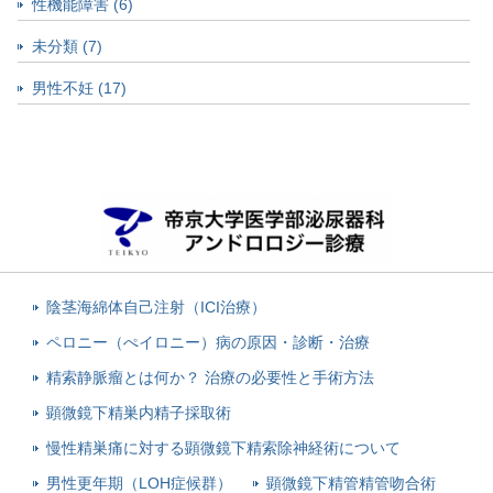
性機能障害 (6)
未分類 (7)
男性不妊 (17)
陰茎海綿体自己注射（ICI治療）
ペロニー（ぺイロニー）病の原因・診断・治療
精索静脈瘤とは何か？ 治療の必要性と手術方法
顕微鏡下精巣内精子採取術
慢性精巣痛に対する顕微鏡下精索除神経術について
男性更年期（LOH症候群）
顕微鏡下精管精管吻合術